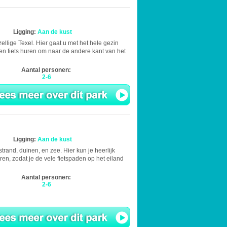
Ligging:
Aan de kust
zellige Texel. Hier gaat u met het hele gezin
en fiets huren om naar de andere kant van het
Aantal personen:
2-6
Ligging:
Aan de kust
strand, duinen, en zee. Hier kun je heerlijk
uren, zodat je de vele fietspaden op het eiland
Aantal personen:
2-6