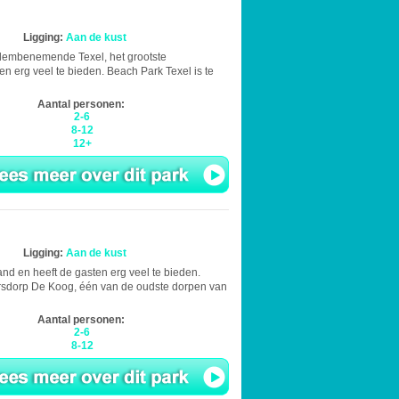
Ligging:
Aan de kust
 adembenemende Texel, het grootste
 erg veel te bieden. Beach Park Texel is te
Aantal personen:
2-6
8-12
12+
Ligging:
Aan de kust
nd en heeft de gasten erg veel te bieden.
sersdorp De Koog, één van de oudste dorpen van
Aantal personen:
2-6
8-12