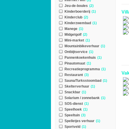
Internet / wifi
(1)
Jeu-de-boules
(2)
Kinderboerderij
(1)
Vil
Kinderclub
(2)
Kinderzwembad
(1)
Manege
(1)
Midgetgolf
(2)
Mini-market
(1)
Mountainbikeverhuur
(1)
Ontbijtservice
(1)
Pannenkoekenhuis
(1)
Pinautomaat
(1)
Recreatieprogramma
(1)
Vak
Restaurant
(3)
Sauna/Turksstoombad
(1)
Skelterverhuur
(1)
Snackbar
(1)
Solarium / zonnebank
(1)
SOS-dienst
(1)
Speelhoek
(1)
Speeltuin
(3)
Spelletjes verhuur
(1)
Sportveld
(1)