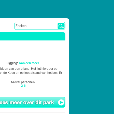
Ligging:
Aan een meer
dden van een eiland. Het ligt hierdoor op
an de Koog en op loopafstand van het bos. Er
Aantal personen:
2-6