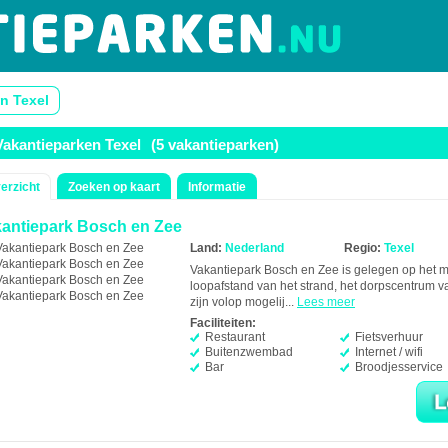
n Texel
Vakantieparken Texel
(5 vakantieparken)
erzicht
Zoeken op kaart
Informatie
antiepark Bosch en Zee
Land:
Nederland
Regio:
Texel
Vakantiepark Bosch en Zee is gelegen op het mi
loopafstand van het strand, het dorpscentrum v
zijn volop mogelij...
Lees meer
Faciliteiten:
Restaurant
Fietsverhuur
Buitenzwembad
Internet / wifi
Bar
Broodjesservice