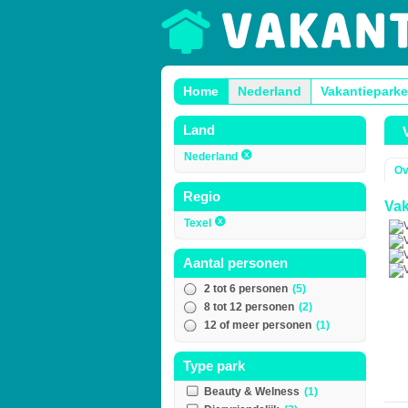
Home
Nederland
Vakantieparke
Land
Nederland
Ov
Regio
Vak
Texel
Aantal personen
2 tot 6 personen
(5)
8 tot 12 personen
(2)
12 of meer personen
(1)
Type park
Beauty & Welness
(1)