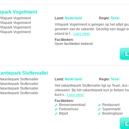
lapark Vogelmient
Land:
Nederland
Regio:
Texel
Villapark Vogelmient is gelegen op het altijd ge
genieten van de vakantie. Gezellig een dagje e
eiland te f...
Lees meer
Faciliteiten:
Geen faciliteiten bekend
antiepark Sluftervallei
Land:
Nederland
Regio:
Texel
Het vakantiepark Sluftervallei ligt op Texel, dus 
uitwaaien. Bij het vakantiepark kun je fietsen h
kunt v...
Lees meer
Faciliteiten:
Binnenzwembad
Restaurant
Fietsverhuur
Supermarkt
Biljart
Bowlingbaan