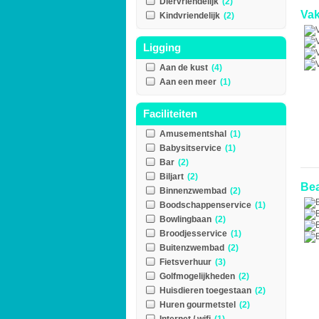
Diervriendelijk
(2)
Vak
Kindvriendelijk
(2)
Ligging
Aan de kust
(4)
Aan een meer
(1)
Faciliteiten
Amusementshal
(1)
Babysitservice
(1)
Bar
(2)
Biljart
(2)
Bea
Binnenzwembad
(2)
Boodschappenservice
(1)
Bowlingbaan
(2)
Broodjesservice
(1)
Buitenzwembad
(2)
Fietsverhuur
(3)
Golfmogelijkheden
(2)
Huisdieren toegestaan
(2)
Huren gourmetstel
(2)