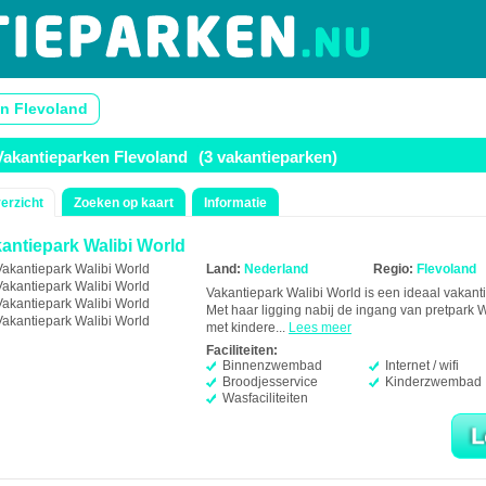
n Flevoland
Vakantieparken Flevoland
(3 vakantieparken)
erzicht
Zoeken op kaart
Informatie
antiepark Walibi World
Land:
Nederland
Regio:
Flevoland
Vakantiepark Walibi World is een ideaal vakantie
Met haar ligging nabij de ingang van pretpark
met kindere...
Lees meer
Faciliteiten:
Binnenzwembad
Internet / wifi
Broodjesservice
Kinderzwembad
Wasfaciliteiten