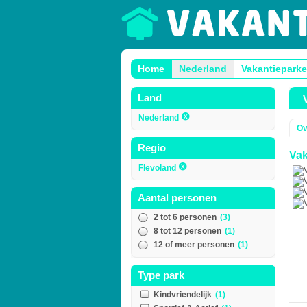
Home
Nederland
Vakantieparke
Land
Nederland
Ov
Regio
Vak
Flevoland
Aantal personen
2 tot 6 personen
(3)
8 tot 12 personen
(1)
12 of meer personen
(1)
Type park
Kindvriendelijk
(1)