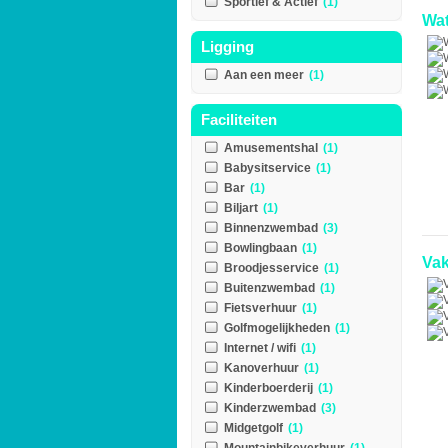
Sportief & Actief
(1)
Wat
Ligging
Aan een meer
(1)
Faciliteiten
Amusementshal
(1)
Babysitservice
(1)
Bar
(1)
Biljart
(1)
Binnenzwembad
(3)
Bowlingbaan
(1)
Vak
Broodjesservice
(1)
Buitenzwembad
(1)
Fietsverhuur
(1)
Golfmogelijkheden
(1)
Internet / wifi
(1)
Kanoverhuur
(1)
Kinderboerderij
(1)
Kinderzwembad
(3)
Midgetgolf
(1)