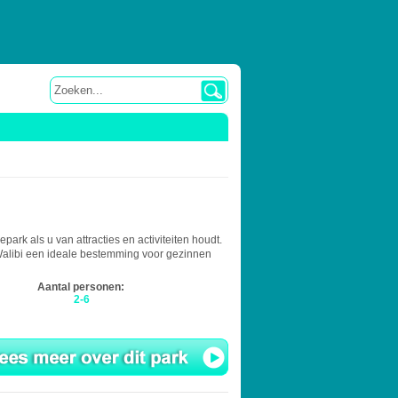
park als u van attracties en activiteiten houdt.
 Walibi een ideale bestemming voor gezinnen
Aantal personen:
2-6