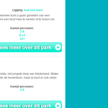
Ligging:
Aan een meer
uwemeer kunt u gaan genieten van een
d om een boot mee te nemen of te huren om
Aantal personen:
2-6
8-12
12+
ewolde, het jongste dorp van Nederland. Water,
ier de boventoon, maar je kunt er ook zeker
Aantal personen:
2-6