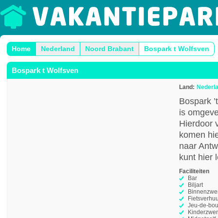
Home
Nederland
Noord Brabant
Bospark t Wolfsven
Bospark t Wolfsven
Land:
Nederl
Bospark ’
is omgeve
Hierdoor v
komen hier
naar Antw
kunt hier 
Faciliteiten
Bar
Biljart
Binnenzw
Fietsverhu
Jeu-de-bou
Kinderzwe