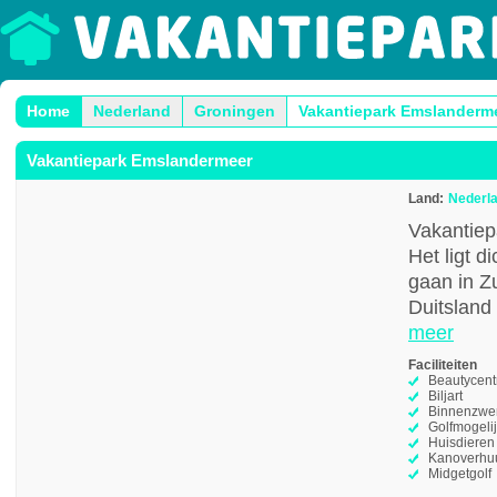
Home
Nederland
Groningen
Vakantiepark Emslanderm
Vakantiepark Emslandermeer
Land:
Nederl
Vakantiep
Het ligt d
gaan in Z
Duitsland 
meer
Faciliteiten
Beautycen
Biljart
Binnenzw
Golfmogeli
Huisdieren
Kanoverhu
Midgetgolf