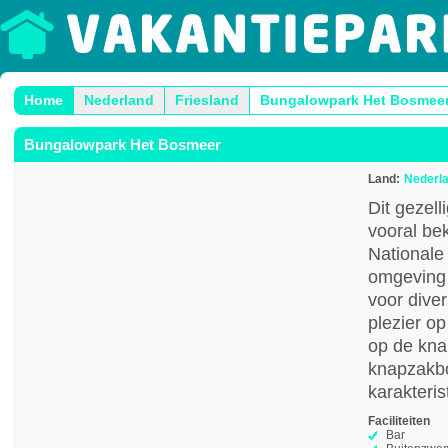
Home
Nederland
Friesland
Bungalowpark Het Bosmee
Bungalowpark Het Bosmeer
Land:
Nederl
Dit gezell
vooral be
Nationale
omgeving 
voor dive
plezier o
op de kna
knapzakbo
karakteri
Faciliteiten
Bar